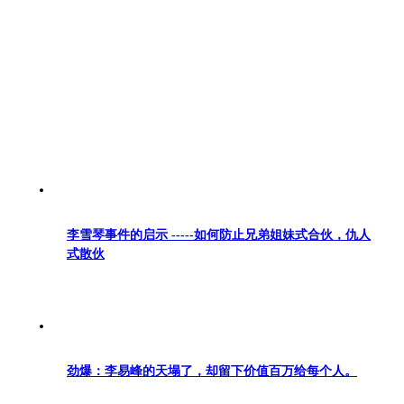
李雪琴事件的启示 -----如何防止兄弟姐妹式合伙，仇人
式散伙
劲爆：李易峰的天塌了，却留下价值百万给每个人。